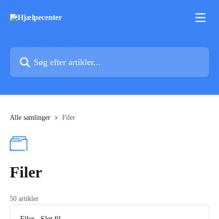
Spring videre til hovedindholdet
Søg efter artikler...
Alle samlinger
Filer
Filer
50 artikler
Filer - Slet fil