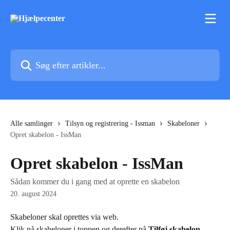
Spring videre til hovedindholdet
Søg efter artikler...
Alle samlinger
Tilsyn og registrering - Issman
Skabeloner
Opret skabelon - IssMan
Opret skabelon - IssMan
Sådan kommer du i gang med at oprette en skabelon
20. august 2024
Skabeloner skal oprettes via web.
Klik på skabeloner i toppen og derefter på 
Tilføj skabelon