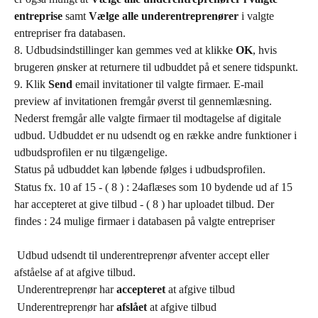
entreprise
 samt 
Vælge alle underentreprenører
 i valgte 
entrepriser fra databasen.
8. Udbudsindstillinger kan gemmes ved at klikke 
OK
, hvis 
brugeren ønsker at returnere til udbuddet på et senere tidspunkt.
9. Klik 
Send
 email invitationer til valgte firmaer. E-mail 
preview af invitationen fremgår øverst til gennemlæsning. 
Nederst fremgår alle valgte firmaer til modtagelse af digitale 
udbud. Udbuddet er nu udsendt og en række andre funktioner i 
udbudsprofilen er nu tilgængelige.
Status på udbuddet kan løbende følges i udbudsprofilen.
Status fx. 10 af 15 - ( 8 ) : 24aflæses som 10 bydende ud af 15 
har accepteret at give tilbud - ( 8 ) har uploadet tilbud. Der 
findes : 24 mulige firmaer i databasen på valgte entrepriser
 Udbud udsendt til underentreprenør afventer accept eller 
afståelse af at afgive tilbud.
 Underentreprenør har 
accepteret
 at afgive tilbud
 Underentreprenør har 
afslået
 at afgive tilbud