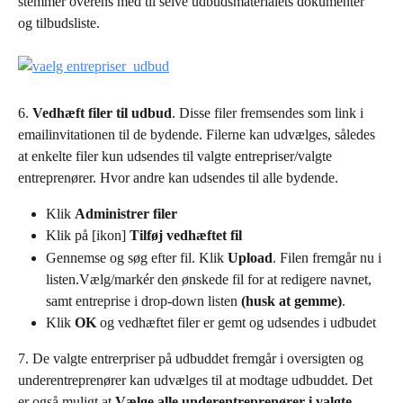
stemmer overens med til selve udbudsmaterialets dokumenter 
og tilbudsliste.
6. 
Vedhæft filer til udbud
. Disse filer fremsendes som link i 
emailinvitationen til de bydende. Filerne kan udvælges, således 
at enkelte filer kun udsendes til valgte entrepriser/valgte 
entreprenører. Hvor andre kan udsendes til alle bydende.
Klik 
Administrer filer
Klik på [ikon] 
Tilføj vedhæftet fil
Gennemse og søg efter fil. Klik 
Upload
. Filen fremgår nu i 
listen.Vælg/markér den ønskede fil for at redigere navnet, 
samt entreprise i drop-down listen 
(husk at gemme)
.
Klik 
OK
 og vedhæftet filer er gemt og udsendes i udbudet
7. De valgte entrerpriser på udbuddet fremgår i oversigten og 
underentreprenører kan udvælges til at modtage udbuddet. Det 
er også muligt at 
Vælge alle underentreprenører i valgte 