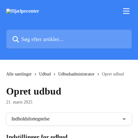
Spring videre til hovedindholdet
Søg efter artikler...
Alle samlinger
Udbud
Udbudsadministrator
Opret udbud
Opret udbud
21. marts 2025
Indholdsfortegnelse
Indstillinger for udbud